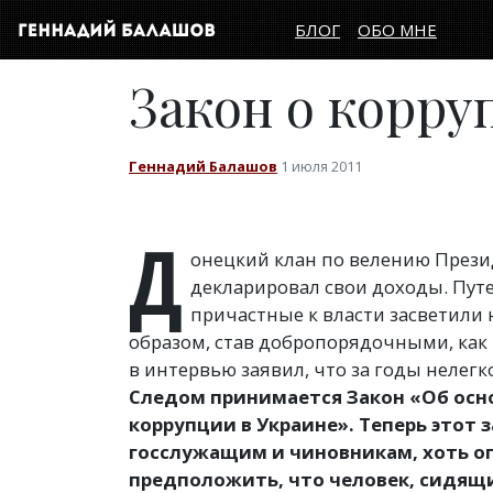
БЛОГ
ОБО МНЕ
Закон о корру
Геннадий Балашов
1 июля 2011
Д
онецкий клан по велению Прези
декларировал свои доходы. Путе
причастные к власти засветили 
образом, став добропорядочными, как 
в интервью заявил, что за годы нелег
Следом принимается Закон
«
Об осн
коррупции в Украине». Теперь этот 
госслужащим и чиновникам, хоть оп
предположить, что человек, сидящи