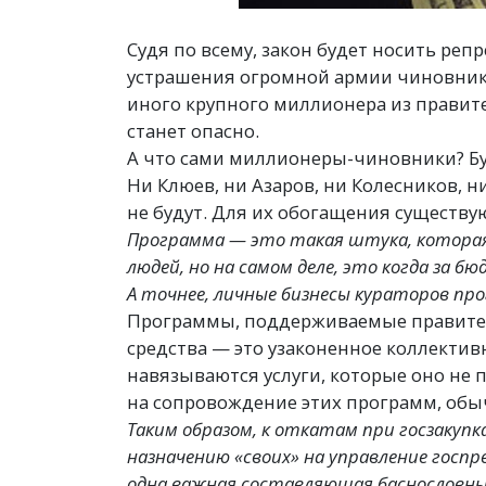
Судя по всему, закон будет носить реп
устрашения огромной армии чиновник
иного крупного миллионера из правите
станет опасно.
А что сами миллионеры-чиновники? Буду
Ни Клюев, ни Азаров, ни Колесников, н
не будут. Для их обогащения существ
Программа — это такая штука, которая
людей, но на самом деле, это когда за 
А точнее, личные бизнесы кураторов пр
Программы, поддерживаемые правите
средства — это узаконенное коллектив
навязываются услуги, которые оно не 
на сопровождение этих программ, обы
Таким образом, к откатам при госзакупк
назначению
«
своих» на управление госп
одна важная составляющая баснословн