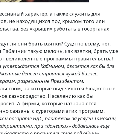
рессивный характер, а также служить для
ов, не находящихся под крылом того или
льства. Без
«
крыши» работать в госорганах
т ли они брать взятки? Судя по всему, нет.
и Табачник такую мелочь, как взятки, брать уже
уют великолепные программы правительства!
 утверждается Кабмином, делается как бы для
бюджетные деньги строится чужой бизнес.
ограмм, разрешенные Президентом.
льством, на которые выделяются бюджетные
ное казнокрадство. Населению как бы
просит. А фирмы, которые назначаются
чно связаны с кураторами этих программ.
ах и возврате НДС, платежам за услуги Таможни,
редприятиями, при
«
донецких» добавилась еще
ых богатств в правительстве под общим