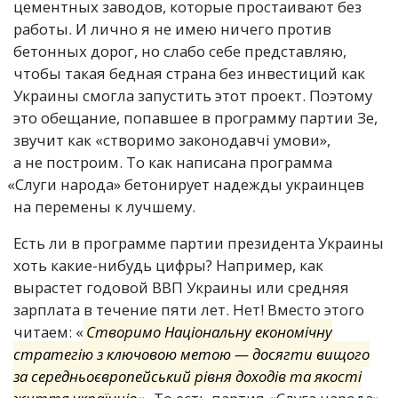
цементных заводов, которые простаивают без
работы. И лично я не имею ничего против
бетонных дорог, но слабо себе представляю,
чтобы такая бедная страна без инвестиций как
Украины смогла запустить этот проект. Поэтому
это обещание, попавшее в программу партии Зе,
звучит как
«
створимо законодавчі умови»,
а не построим. То как написана программа
«
Слуги народа» бетонирует надежды украинцев
на перемены к лучшему.
Есть ли в программе партии президента Украины
хоть какие-нибудь цифры? Например, как
вырастет годовой ВВП Украины или средняя
зарплата в течение пяти лет. Нет! Вместо этого
читаем: «
Створимо Національну економічну
стратегію з ключовою метою — досягти вищого
за середньоєвропейський рівня доходів та якості