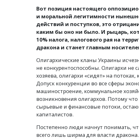
Вот позиция настоящего оппозицио
и моральной легитимности нынешне
действий и поступков, это отрицан
каким бы оно ни было. И рыцарь, к
10% налога, налогового рая на тер
дракона и станет главным носител
Олигархические кланы Украины исчезн
не конкурентоспособны. Олигархи не
хозяева, олигархи
«
сидят» на потоках,
Допуск конкуренции во все сферы экон
машиностроение, коммунальное хозяйс
возникновения олигархов. Потому что
сырьевые и финансовые потоки, оста
капиталистов.
Постепенно люди начнут понимать, что
всего лишь ширма для власти дракона.