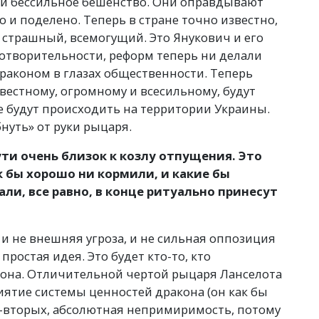
е и бессильное бешенство. Они оправдывают
но и поделено. Теперь в стране точно известно,
страшный, всемогущий. Это Янукович и его
готворительности, реформ теперь ни делали
раконом в глазах общественности. Теперь
звестному, огромному и всесильному, будут
е будут происходить на территории Украины.
нуть» от руки рыцаря.
ти очень близок к козлу отпущения. Это
ак бы хорошо ни кормили, и какие бы
ли, все равно, в конце ритуально принесут
 и не внешняя угроза, и не сильная оппозиция
простая идея. Это будет кто-то, кто
акона. Отличительной чертой рыцаря Ланселота
риятие системы ценностей дракона
(
он как бы
о-вторых, абсолютная непримиримость, потому