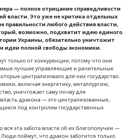
нера — полное отрицание справедливости
й власти. Это уже не критика отдельных
ие правильности любого действия власти,
оторый, возможно, подхватит идею единого
ритории Украины, обязательно уничтожит
ем идеи полной свободы экономики.
ут только от конкуренции, потому что они
 самые лучшие управляющие и рачительные
 которые централизовало для них государство.
омики, включая энергетику, металлургию,
тво, уничтожает саму почву для
 власть дракона — это централизованные,
ющиеся под контролем государственных
 вся эта забота власти об их благополучии —
 Люди поймут, что дракон заботится только