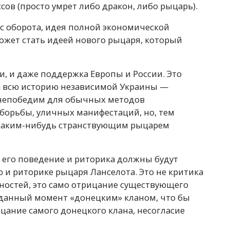
ссов
(
просто умрет либо дракон, либо рыцарь).
 с оборота, идея полной экономической
может стать идеей нового рыцаря, который
ги, и даже поддержка Европы и России. Это
 всю историю независимой Украины —
непобедим для обычных методов
борьбы, уличных манифестаций, но, тем
 каким-нибудь странствующим рыцарем
о его поведение и риторика должны будут
 и риторике рыцаря Ланселота. Это не критика
чностей, это само отрицание существующего
а данный момент
«
донецким» кланом, что бы
ицание самого донецкого клана, несогласие