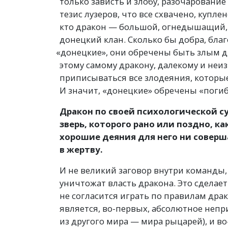
только зависть и злобу, разочаровани
тезис лузеров, что все схвачено, купле
кто дракон — большой, огнедышащий, 
донецкий клан. Сколько бы добра, бла
«
донецкие», они обречены быть злым д
этому самому дракону, далекому и неи
приписываться все злодеяния, которы
И значит, «донецкие» обречены
«
погиб
Дракон по своей психологической су
зверь, которого рано или поздно, к
хорошие деяния для него ни соверша
в жертву.
И не великий заговор внутри команды,
уничтожат власть дракона. Это сделает 
не согласится играть по правилам др
является, во-первых, абсолютное неп
из другого мира — мира рыцарей), и в