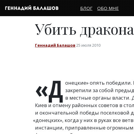
БЛОГ
ОБО МНЕ
Убить дракона
Геннадий Балашов
25 июля 2010
«Д
онецкие» опять победили. 
закрепили за собой преды
в местные органы власти.
Киев и отмену районных советов в ст
и окончательной победы поселковой д
«
донецких», когда у них в руках все ве
инстанции, приправленные огромным