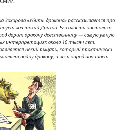
СМИ?..
а Захарова
«
Убить дракона» рассказывается про
ствует жестокий Дракон. Его власть настолько
ород дарит дракону девственницу — самую умную
ных интерпретациях около 10 тысяч лет.
появляется некий рыцарь, который практически
объявляет войну дракону, и весь народ начинает