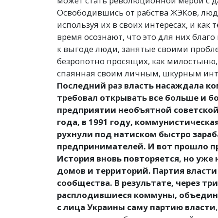
может стать революционной мерой с 
Освободившись от рабства ЖЭКов, люд
используя их в своих интересах, и как 
время осознают, что это для них благо
к выгоде люди, занятые своими пробле
безропотно просящих, как милостыню,
спаянная своим личным, шкурным инт
Последний раз власть насаждала ко
требовал открывать все больше и 
предприятии необъятной советской 
года, в 1991 году, коммунистическа
рухнули под натиском быстро зара
предпринимателей. И вот прошло пр
История вновь повторяется, но уже
домов и территорий. Партия власт
сообщества. В результате, через тр
расплодившиеся коммуны, объедин
с лица Украины саму партию власти