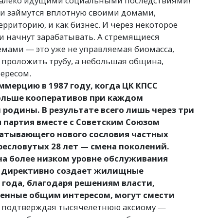
далеко идущими социальными последствиями!
и займутся вплотную своими домами,
территорию, и как бизнес. И через некоторое
 и начнут зарабатывать. А стремящиеся
мами — это уже не управляемая биомасса,
 проложить трубу, а небольшая община,
ересом.
ммерцию в 1987 году, когда ЦК КПСС
больше кооперативов при каждом
родины. В результате всего лишь через три
я партия вместе с Советским Союзом
батывающего нового сословия частных
есловутых 28 лет — смена поколений.
 на более низком уровне обслуживания
и директивно создает жилищные
и года, благодаря решениям власти,
енные общим интересом, могут смести
, подтверждая тысячелетнюю аксиому —