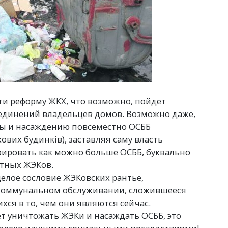
ти реформу ЖКХ, что возможно, пойдет
единений владельцев домов. Возможно даже,
ы и насаждению повсеместно ОСББ
ових будинків), заставляя саму власть
рировать как можно больше ОСББ, буквально
стных ЖЭКов.
елое сословие ЖЭКовских рантье,
коммунальном обслуживании, сложившееся
хся в то, чем они являются сейчас.
ет уничтожать ЖЭКи и насаждать ОСББ, это