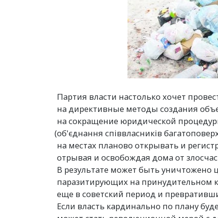
Партия власти настолько хочет провес
на директивные методы создания объ
на сокращение юридической процедур
(
об'єднання співвласників багатоповерх
на местах планово открывать и регист
отрывая и освобождая дома от злосча
В результате может быть уничтожено ц
паразитирующих на принудительном 
еще в советский период и превративши
Если власть кардинально по плану буд