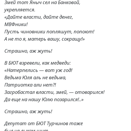
Змей тот Яныч сел на Банковой,
укрепляется.
«Дайте власти, дайте денег,
МВФники!
Пусть чиновники попляшут, попоют!
А не то я, матерь вашу, сокращу!»
Страшно, аж жуть!
В БЮТ взревели, как медведи:
«Натерпелись — вот уж год!
Ведьма Юля аль не ведьма,
Патриотка али нет?!
Загробастал власти, змей, — отоварился!
Да еще на нашу Юлю позарился!..»
Страшно, аж жуть!
Депутат от БЮТ Турчинов тоже
был не лыком шит, —