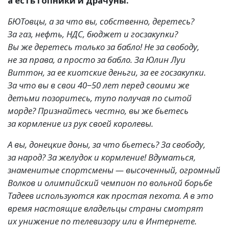
а есть гопники и драчуны.
БЮТовцы, а за что вы, собственно, деретесь?
За газ, нефть, НДС, бюджет и госзакупки?
Вы же деретесь только за бабло! Не за свободу,
не за права, а просто за бабло. За Юлин Луи
Виттон, за ее киотские деньги, за ее госзакупки.
За что вы в свои 40−50 лет перед своими же
детьми позоритесь, тупо получая по сытой
морде? Признайтесь честно, вы же бьетесь
за кормление из рук своей королевы.
А вы, донецкие доны, за что бьетесь? За свободу,
за народ? За желудок и кормление! Вдуматься,
знаменитые спортсмены — высоченный, огромный
Волков и олимпийский чемпион по вольной борьбе
Тадеев используются как простая пехота. А в это
время настоящие владельцы страны смотрят
их унижение по телевизору или в Интернете.