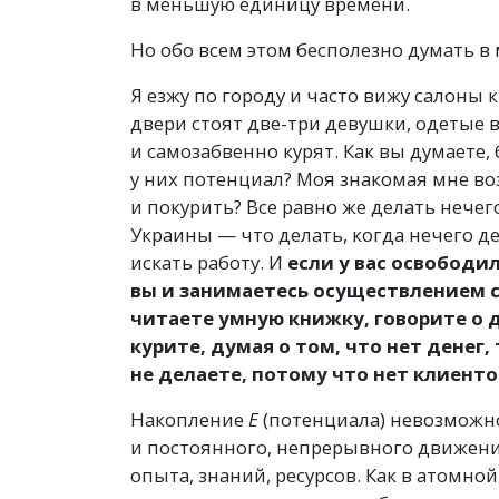
в меньшую единицу времени.
Но обо всем этом бесполезно думать в м
Я езжу по городу и часто вижу салоны 
двери стоят две-три девушки, одетые 
и самозабвенно курят. Как вы думаете,
у них потенциал? Моя знакомая мне воз
и покурить? Все равно же делать нечего
Украины — что делать, когда нечего д
искать работу. И
если у вас освободил
вы и занимаетесь осуществлением с
читаете умную книжку, говорите о д
курите, думая о том, что нет денег,
не делаете, потому что нет клиент
Накопление
Е
(
потенциала) невозможно
и постоянного, непрерывного движения
опыта, знаний, ресурсов. Как в атомно