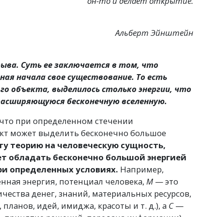
он-то и делает открытие.
Альберт Эйнштейн
ыва. Суть ее заключается в том, что
ная начала свое существование. То есть
го объекта, выделилось столько энергии, что
расширяющуюся бесконечную вселенную.
, что при определенном стечении
ект может выделить бесконечно большое
ту теорию на человеческую сущность,
ет обладать бесконечно большой энергией
ри определенных условиях.
Например,
нная энергия, потенциал человека,
M
— это
ичества денег, знаний, материальных ресурсов,
 планов, идей, имиджа, красоты
и т. д.
), а
С
—