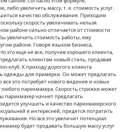
ом салоне. Согласно этой формуле,
е, либо увеличить массу,
т. е.
стоимость услуг.
удшиться качество обслуживания. Приходим
поскольку скорость увеличивать нельзя.
ном районе сильно отличается от стоимости
бы увеличить стоимость работы, ему
угом районе. Говоря языком бизнеса,
о это еще не все, получив хорошего клиента,
 предлагать клиентам новый стиль, продавая
ion-клуб. К приходу дорогого клиента
ь одежды для примерки. Он может предлагать
 все это потребует нового видения и новых
су любого парикмахера. Скорость стрижки может
ты парикмахер начнет предлагать
ридется улучшить и качество парикмахерского
ексуальней и интересней, придется потратить
луживания. Но все это увеличит потенциал
рикмахер будет продавать большую массу услуг