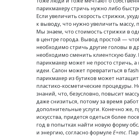
тоже люди и тоже мечтают о собственн
парикмахеру стричь нужно либо быстре
Если увеличить скорость стрижки, ух
к выводу, что нужно увеличить массу, 
Мы знаем, что стоимость стрижки в од
в центре города. Вывод простой — что
необходимо стричь другие головы в др
необходимо сменить клиентскую базу. Н
парикмахер может не просто стричь, а
идеи. Салон может превратиться в fash
парикмахер из бутиков может натащит
пластико-косметические процедуры. Но
знаний, что, безусловно, повысит мас
даже снизиться, потому за время рабо
дополнительные услуги. Конечно же, п
искусства, придется одеться более пос
год в попытках найти новую форму обс
и энергию, согласно формуле
Е=mc
. Па