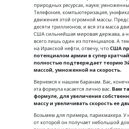
природных ресурсах, науке; умноженн
Телефония, компьютеризация, унифика
движения этой огромной массы. Предст
десяти триллионов, и вся эта масса дв
США сильнейшая мировая держава, а не 
всего лишь один из потенциалов. А тем
на Иракской нефти, отвечу, что
США пр
потенциалом армии в супер кратчай
полностью подтверждает теорию Э
массой, умноженной на скорость.
Вернемся к нашим баранам. Вас, конечн
эта формула касается лично вас.
Вам та
формуле, для увеличения собственн
массу и увеличивать скорость ее д
Возьмем для примера, парикмахера. У н
от которой он получает небольшой дох