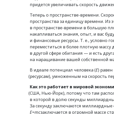
придется увеличивать скорость движе
Теперь о пространстве-времени. Скоро
пространства за единицу времени. Из 
в пространстве-времени в большую плот
накапливаться знания, опыт, и вас бу
и финансовые ресурсы.
Т. е.
, условно г
переместиться в более плотную массу
в другой сфере обитания — и есть друг
на наращивание вашей собственной масс
В идеале потенциал человека
(
Е
) раве
(
ресурсам), умноженным на скорость пер
Как это работает в мировой экономи
(
США, Нью-Йорк), потому что там распо
в которой в долю секунды миллиардны
За секунду заключаются миллиардные 
Е=mc
заключается в огромной массе ст