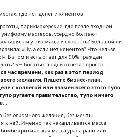
естах, где нет денег и клиентов.
красоты, парикмахерские, где возле входной
в униформу мастеров, усердно болтают
 большие ли у них масса и скорость? Большой ли
разила: «Ну, а если нет клиентов? Что нельзя
!». В этом и есть ответ для 90% граждан
елать? 5% богатых людей ответят просто —
ся час времени, как раз в этот период
воего желания. Пишете бизнес-план,
еле с коллегой или взамен всего этого тупо
 тупо ругаете правительство, тупо ничего
ов…
 без огромного желания, без мечты
 к ней. Именно так накапливается масса
й бомбе критическая масса урана рано или