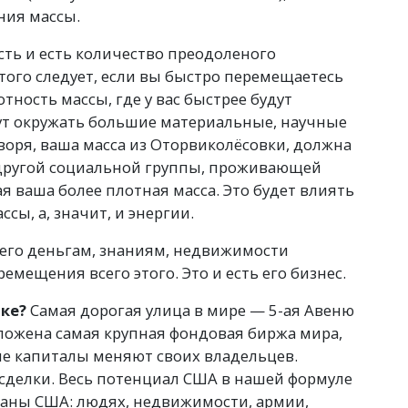
ния массы.
сть и есть количество преодоленого
этого следует, если вы быстро перемещаетесь
ность массы, где у вас быстрее будут
дут окружать большие материальные, научные
оворя, ваша масса из Оторвиколёсовки, должна
 другой социальной группы, проживающей
ая ваша более плотная масса. Это будет влиять
ы, а, значит, и энергии.
н его деньгам, знаниям, недвижимости
емещения всего этого. Это и есть его бизнес.
ке?
Самая дорогая улица в мире — 5-ая Авеню
ложена самая крупная фондовая биржа мира,
е капиталы меняют своих владельцев.
сделки. Весь потенциал США в нашей формуле
раны США: людях, недвижимости, армии,