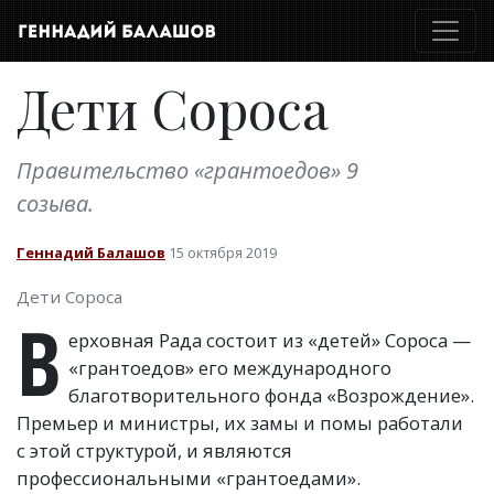
Дети Сороса
Правительство «грантоедов» 9
созыва.
Геннадий Балашов
15 октября 2019
Дети Сороса
В
ерховная Рада состоит из «детей» Сороса —
«грантоедов» его международного
благотворительного фонда
«
Возрождение».
Премьер и министры, их замы и помы работали
с этой структурой, и являются
профессиональными
«
грантоедами».