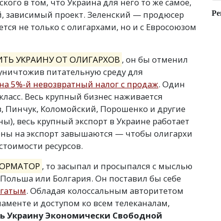
кого в том, что Украина для него то же самое,
й, зависимый проект. Зеленский — продюсер
Ре
тся не только с олигархами, но и с Евросоюзом
ИТЬ УКРАИНУ ОТ ОЛИГАРХОВ
, он бы отменил
, уничтожив питательную среду для
на 5%-й невозвратный налог с продаж
. Один
ласс. Весь крупный бизнес наживается
ов, Пинчук, Коломойский, Порошенко и другие
ы), весь крупный экспорт в Украине работает
ены на экспорт завышаются — чтобы олигархи
стоимости ресурсов.
ФОРМАТОР
, то засыпал и просыпался с мыслью
ак Польша или Болгария. Он поставил бы себе
огатым
. Обладая колоссальным авторитетом
аменте и доступом ко всем телеканалам,
ть Украину Экономически Свободной