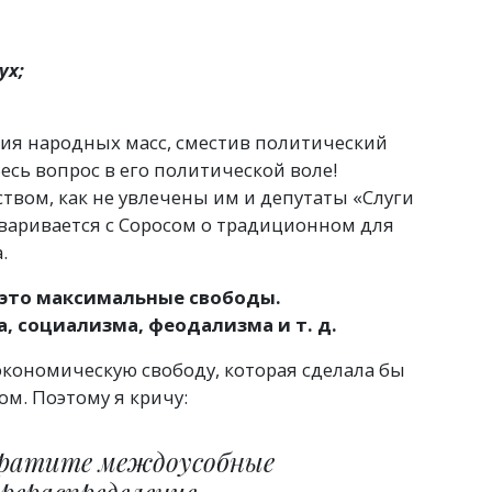
ух;
.
ния народных масс, сместив политический
Весь вопрос в его политической воле!
твом, как не увлечены им и депутаты
«
Слуги
варивается с Соросом о традиционном для
.
это максимальные свободы.
а, социализма, феодализма
и т. д.
экономическую свободу, которая сделала бы
м. Поэтому я кричу:
екратите междоусобные