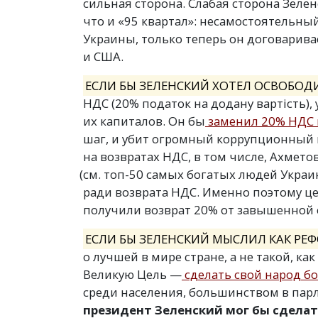
сильная сторона. Слабая сторона Зеленс
что и «95 квартал»: несамостоятельны
Украины, только теперь он договаривае
и США.
ЕСЛИ БЫ ЗЕЛЕНСКИЙ ХОТЕЛ ОСВОБОД
НДС
(
20% податок на додану вартість)
их капиталов. Он бы
заменил 20% НДС 
шаг, и убит огромный коррупционный к
на возвратах НДС, в том числе, Ахмет
(
см. топ-50 самых богатых людей Украин
ради возврата НДС. Именно поэтому ц
получили возврат 20% от завышенной 
ЕСЛИ БЫ ЗЕЛЕНСКИЙ МЫСЛИЛ КАК РЕ
о лучшей в мире стране, а не такой, к
Великую Цель —
сделать свой народ б
среди населения, большинством в парл
президент Зеленский мог бы сдела