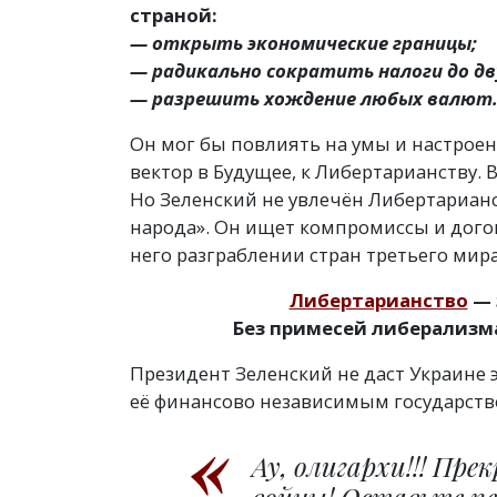
страной:
— открыть экономические границы;
— радикально сократить налоги до дв
— разрешить хождение любых валют
Он мог бы повлиять на умы и настрое
вектор в Будущее, к Либертарианству. 
Но Зеленский не увлечён Либертарианс
народа». Он ищет компромиссы и дого
него разграблении стран третьего мира
Либертарианство
— 
Без примесей либерализм
Президент Зеленский не даст Украине 
её финансово независимым государство
Ау, олигархи!!! Пр